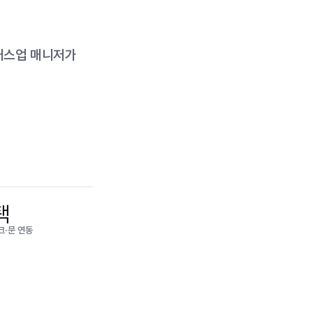
래스업 매니저가
택
크·문 연동